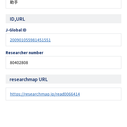
助手
ID,URL
J-Global ID
200901055981451551
Researcher number
80402808
researchmap URL
https://researchmap.jp/read0066414