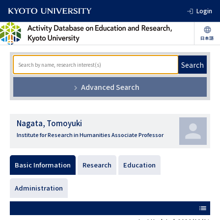
Login
Search
Advanced Search
Nagata, Tomoyuki
Institute for Research in Humanities Associate Professor
Basic Information
Research
Education
Administration
list