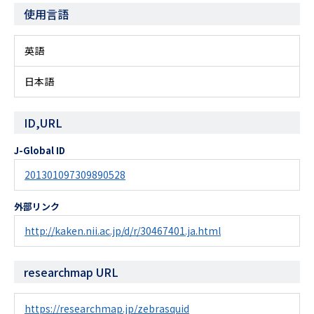
使用言語
英語
日本語
ID,URL
J-Global ID
201301097309890528
外部リンク
http://kaken.nii.ac.jp/d/r/30467401.ja.html
researchmap URL
https://researchmap.jp/zebrasquid