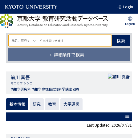
Login
検索
詳細条件で検索
前川 真吾
マエガワ シンゴ
情報学研究科 情報学専攻脳認知科学講座 助教
基本情報
研究
教育
大学運営
list
Last Updated :2026/07/31