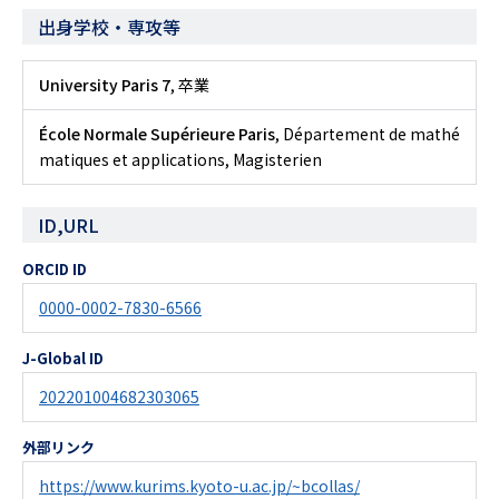
出身学校・専攻等
University Paris 7
, 卒業
École Normale Supérieure Paris
, Département de mathé
matiques et applications, Magisterien
ID,URL
ORCID ID
0000-0002-7830-6566
J-Global ID
202201004682303065
外部リンク
https://www.kurims.kyoto-u.ac.jp/~bcollas/