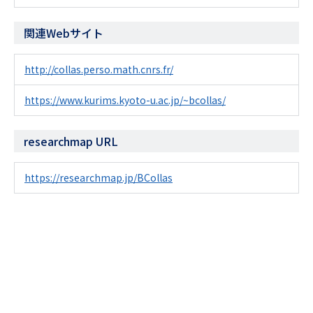
関連Webサイト
http://collas.perso.math.cnrs.fr/
https://www.kurims.kyoto-u.ac.jp/~bcollas/
researchmap URL
https://researchmap.jp/BCollas