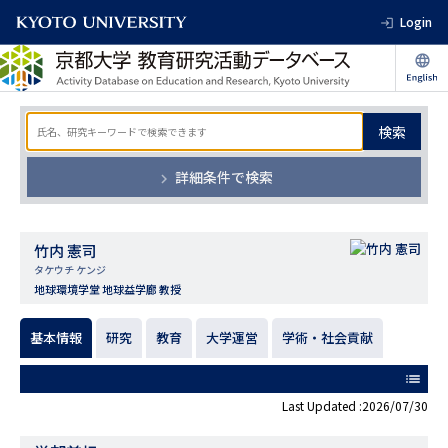
Login
検索
詳細条件で検索
竹内 憲司
タケウチ ケンジ
地球環境学堂 地球益学廊 教授
基本情報
研究
教育
大学運営
学術・社会貢献
list
Last Updated :2026/07/30