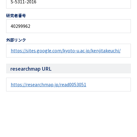
S-5311-2016
研究者番号
40299962
外部リンク
https://sites.google.com/kyoto-u.ac.jp/kenjitakeuchi/
researchmap URL
https://researchmap.jp/read0053051