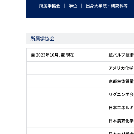
所属学協会
学位
出身大学院・研究科等
所属学協会
自 2023年10月
,
至 現在
紙パルプ技術
アメリカ化学
京都生体質量
リグニン学会
日本エネルギ
日本農芸化学
日本木材学会