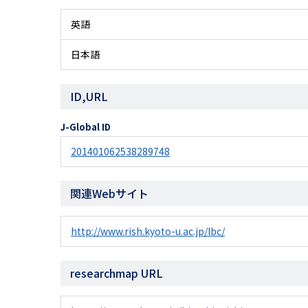
英語
日本語
ID,URL
J-Global ID
201401062538289748
関連Webサイト
http://www.rish.kyoto-u.ac.jp/lbc/
researchmap URL