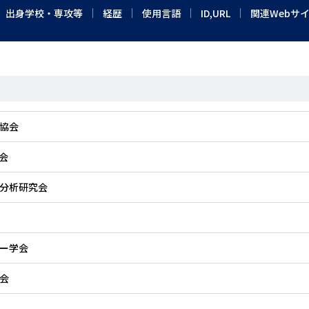
出身学校・専攻等
経歴
使用言語
ID,URL
関連Webサ
協会
会
分析研究会
ー学会
会