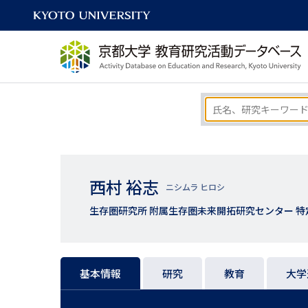
西村 裕志
ニシムラ ヒロシ
生存圏研究所 附属生存圏未来開拓研究センター 特
基本情報
研究
教育
大学