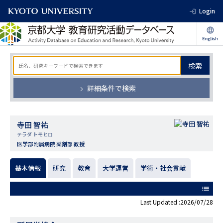
Login
検索
詳細条件で検索
寺田 智祐
テラダ トモヒロ
医学部附属病院 薬剤部 教授
基本情報
研究
教育
大学運営
学術・社会貢献
list
Last Updated :2026/07/28