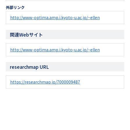
外部リンク
http://www-optima.amp.i.kyoto-u.ac.jp/~ellen
関連Webサイト
http://www-optima.amp.i.kyoto-u.ac.jp/~ellen
researchmap URL
https://researchmap.jp/7000009487