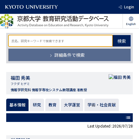
Login
検索
詳細条件で検索
福田 秀美
フクダ ヒデミ
情報学研究科 情報学専攻システム数理講座 准教授
基本情報
研究
教育
大学運営
学術・社会貢献
list
Last Updated :2026/07/28