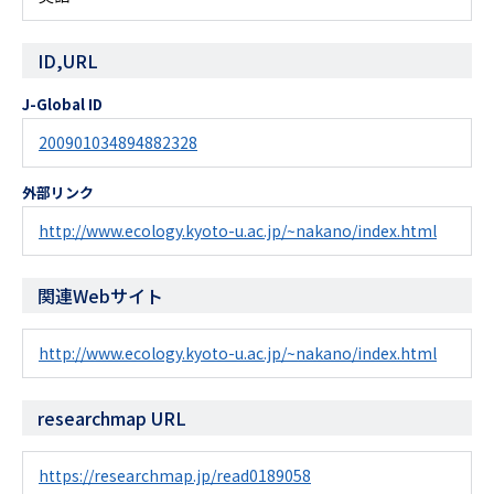
ID,URL
J-Global ID
200901034894882328
外部リンク
http://www.ecology.kyoto-u.ac.jp/~nakano/index.html
関連Webサイト
http://www.ecology.kyoto-u.ac.jp/~nakano/index.html
researchmap URL
https://researchmap.jp/read0189058