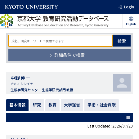
Login
検索
詳細条件で検索
中野 伸一
ナカノ シンイチ
生態学研究センター 生態学研究部門 教授
基本情報
研究
教育
大学運営
学術・社会貢献
list
Last Updated :2026/07/29