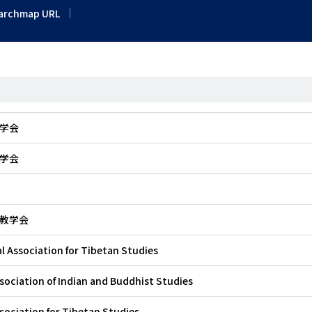
archmap URL
学会
学会
教学会
l Association for Tibetan Studies
sociation of Indian and Buddhist Studies
sociation for Tibetan Studies