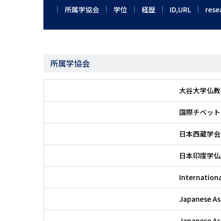
所属学協会
学位
経歴
ID,URL
rese
所属学協会
大谷大学仏教
国際チベット
日本西蔵学会
日本印度学仏
Internationa
Japanese As
Japanese As