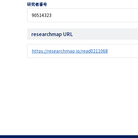
研究者番号
90514323
researchmap URL
https://researchmap.jp/read0211068