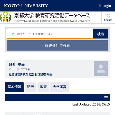
Login
検索
詳細条件で検索
砂川 伸幸
イサガワ ノブユキ
経営管理研究部 経営管理講座 教授
基本情報
研究
教育
大学運営
list
Last Updated :2026/05/19