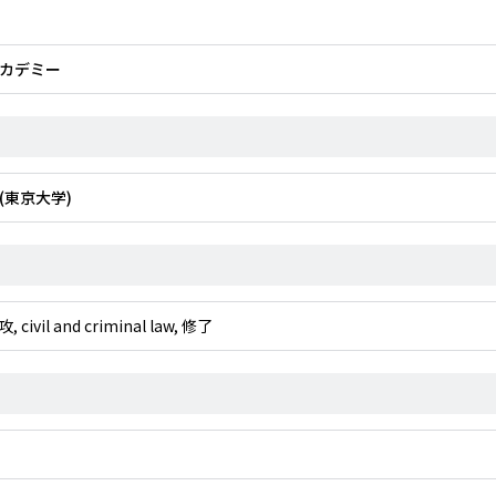
カデミー
(東京大学)
 and criminal law, 修了