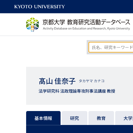
髙山 佳奈子
タカヤマ カナコ
法学研究科 法政理論専攻刑事法講座 教授
基本情報
研究
教育
大学