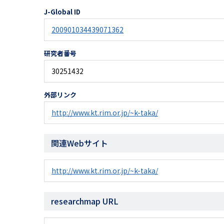
J-Global ID
200901034439071362
研究者番号
30251432
外部リンク
http://www.kt.rim.or.jp/~k-taka/
関連Webサイト
http://www.kt.rim.or.jp/~k-taka/
researchmap URL