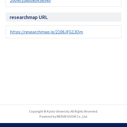
200901080080436540
researchmap URL
https://researchmap.jp/2106JFG13Om
Copyright © Kyoto University. All Rights Reserved.
Powered by MEDIAFUSION Co.,Ltd.