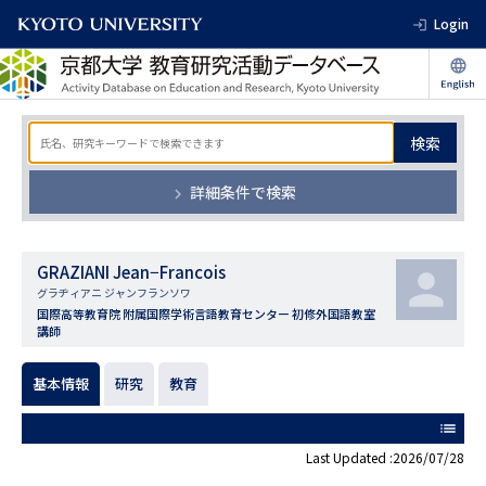
Login
検索
詳細条件で検索
GRAZIANI Jean−Francois
グラヂィアニ ジャンフランソワ
国際高等教育院 附属国際学術言語教育センター 初修外国語教室
講師
基本情報
研究
教育
list
Last Updated :2026/07/28