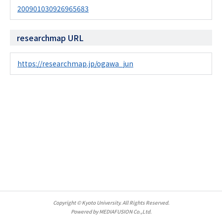
200901030926965683
researchmap URL
https://researchmap.jp/ogawa_jun
Copyright © Kyoto University. All Rights Reserved.
Powered by MEDIAFUSION Co.,Ltd.