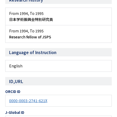
From 1994
,
To 1995
日本学術振興会特別研究員
From 1994
,
To 1995
Research fellow of JSPS
Language of Instruction
English
ID,URL
ORCID ID
0000-0003-2741-621X
J-Global ID