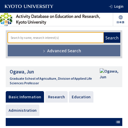
Login
Search
Advanced Search
Ogawa, Jun
Graduate School of Agriculture, Division of Applied Life
Sciences Professor
Basic Information
Research
Education
Administration
list