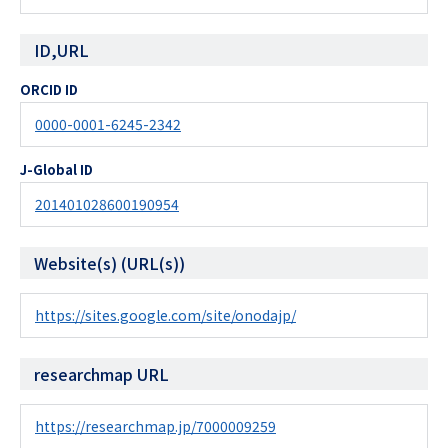
ID,URL
ORCID ID
0000-0001-6245-2342
J-Global ID
201401028600190954
Website(s) (URL(s))
https://sites.google.com/site/onodajp/
researchmap URL
https://researchmap.jp/7000009259