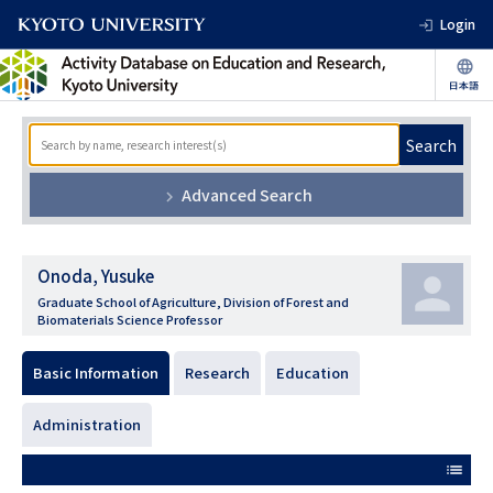
Login
Search
Advanced Search
Onoda, Yusuke
Graduate School of Agriculture, Division of Forest and
Biomaterials Science Professor
Basic Information
Research
Education
Administration
list