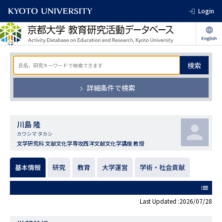
Login
検索
詳細条件で検索
川島 隆
カワシマ タカシ
文学研究科 文献文化学専攻西洋文献文化学講座 教授
基本情報
研究
教育
大学運営
学術・社会貢献
list
Last Updated :2026/07/28