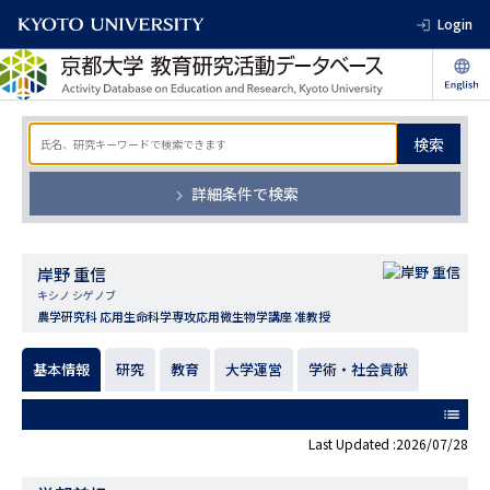
Login
検索
詳細条件で検索
岸野 重信
キシノ シゲノブ
農学研究科 応用生命科学専攻応用微生物学講座 准教授
基本情報
研究
教育
大学運営
学術・社会貢献
list
Last Updated :2026/07/28