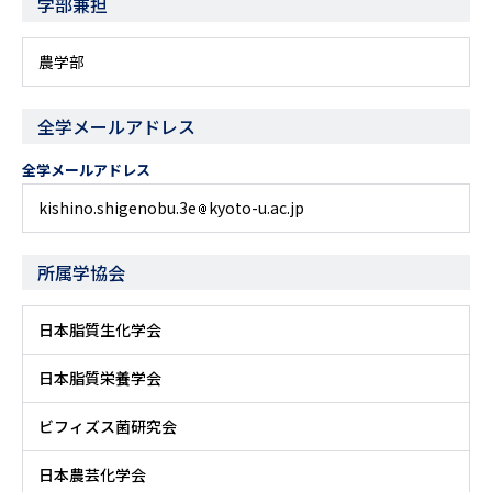
学部兼担
農学部
全学メールアドレス
全学メールアドレス
kishino.shigenobu.3e
kyoto-u.ac.jp
所属学協会
日本脂質生化学会
日本脂質栄養学会
ビフィズス菌研究会
日本農芸化学会