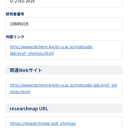
O-2793-2019
研究者番号
10845019
外部リンク
http://www.sbchem.kyoto-u.ac.jp/matsuda-
lab/prof_shimizu.html
関連Webサイト
http://www.sbchem.kyoto-u.ac.jp/matsuda-lab/prof_shi
mizu.html
researchmap URL
https://researchmap.jp/d_shimizu