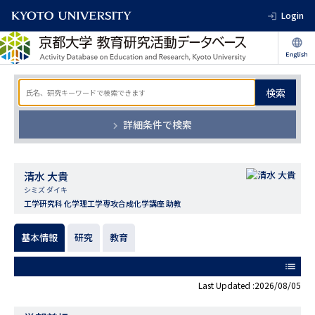
Login
検索
詳細条件で検索
清水 大貴
シミズ ダイキ
工学研究科 化学理工学専攻合成化学講座 助教
基本情報
研究
教育
list
Last Updated :2026/08/05