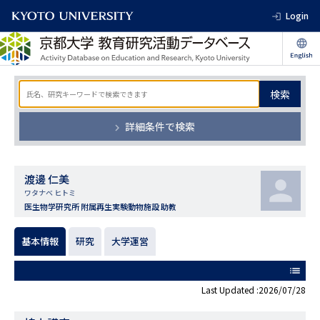
Login
検索
詳細条件で検索
渡邊 仁美
ワタナベ ヒトミ
医生物学研究所 附属再生実験動物施設 助教
基本情報
研究
大学運営
list
Last Updated :2026/07/28