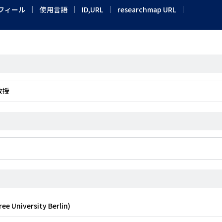
フィール
使用言語
ID,URL
researchmap URL
教授
 University Berlin)