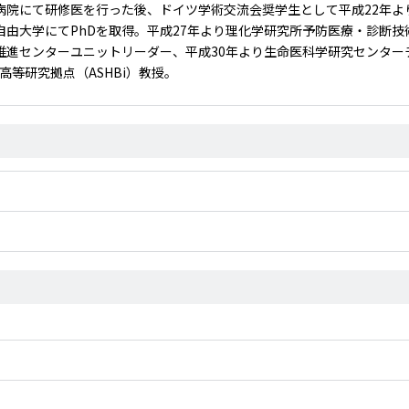
病院にて研修医を行った後、ドイツ学術交流会奨学生として平成22年
自由大学にてPhDを取得。平成27年より理化学研究所予防医療・診断技
推進センターユニットリーダー、平成30年より生命医科学研究センターチ
等研究拠点（ASHBi）教授。