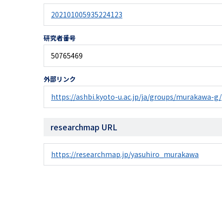
202101005935224123
研究者番号
50765469
外部リンク
https://ashbi.kyoto-u.ac.jp/ja/groups/murakawa-g/
researchmap URL
https://researchmap.jp/yasuhiro_murakawa