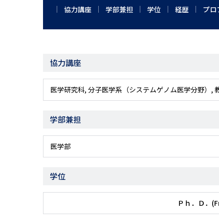
協力講座
学部兼担
学位
経歴
プロ
協力講座
医学研究科, 分子医学系（システムゲノム医学分野）, 
学部兼担
医学部
学位
Ｐｈ．Ｄ．(Free