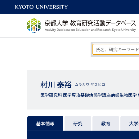
村川 泰裕
ムラカワ ヤスヒロ
医学研究科 医学専攻基礎病態学講座病態生物医学 
基本情報
研究
教育
大学