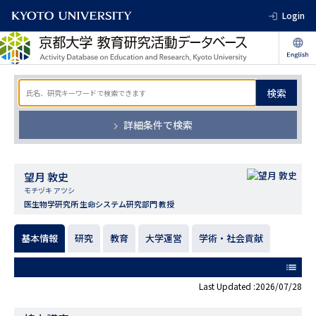
Login
検索
詳細条件で検索
望月 敦史
モチヅキ アツシ
医生物学研究所 生命システム研究部門 教授
基本情報
研究
教育
大学運営
学術・社会貢献
list
Last Updated :2026/07/28