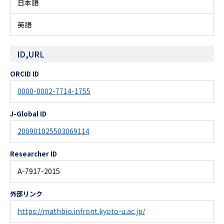
日本語
英語
ID,URL
ORCID ID
0000-0002-7714-1755
J-Global ID
200901025503069114
Researcher ID
A-7917-2015
外部リンク
https://mathbio.infront.kyoto-u.ac.jp/