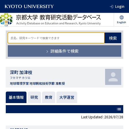
Login
検索
詳細条件で検索
深町 加津枝
フカマチ カツエ
地球環境学堂 地球親和技術学廊 准教授
基本情報
研究
教育
大学運営
list
Last Updated :2026/07/28