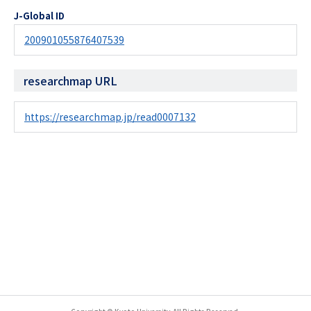
J-Global ID
200901055876407539
researchmap URL
https://researchmap.jp/read0007132