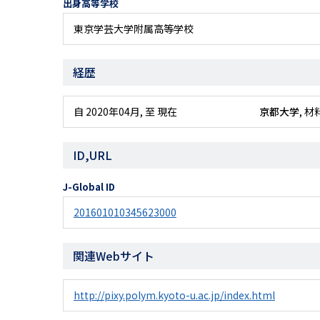
出身高等学校
東京学芸大学附属高等学校
経歴
自 2020年04月
,
至 現在
京都大学
, 
ID,URL
J-Global ID
201601010345623000
関連Webサイト
http://pixy.polym.kyoto-u.ac.jp/index.html