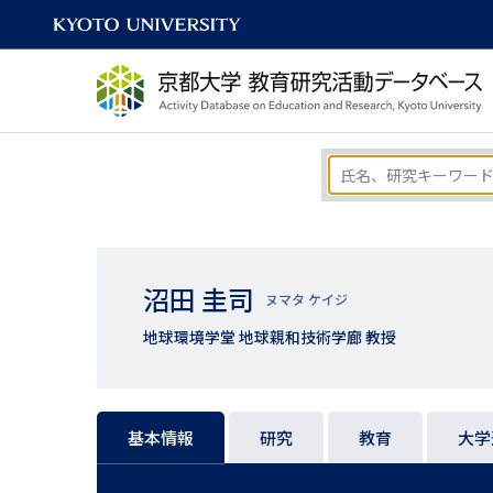
沼田 圭司
ヌマタ ケイジ
地球環境学堂 地球親和技術学廊 教授
基本情報
研究
教育
大学