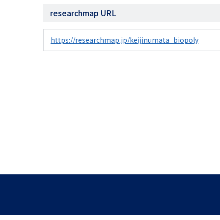
researchmap URL
https://researchmap.jp/keijinumata_biopoly