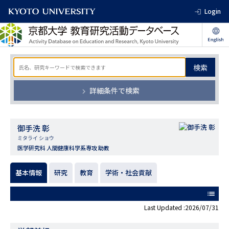
Login
検索
詳細条件で検索
御手洗 彰
ミタライ ショウ
医学研究科 人間健康科学系専攻 助教
基本情報
研究
教育
学術・社会貢献
list
Last Updated :2026/07/31