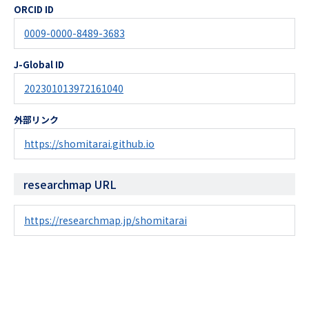
ORCID ID
0009-0000-8489-3683
J-Global ID
202301013972161040
外部リンク
https://shomitarai.github.io
researchmap URL
https://researchmap.jp/shomitarai