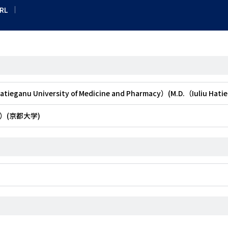
RL
Hatieganu University of Medicine and Pharmacy）(M.D.（Iuliu Hati
）(京都大学)