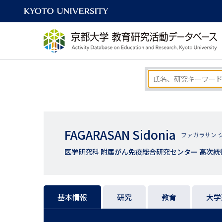
FAGARASAN Sidonia
ファガラサン 
医学研究科 附属がん免疫総合研究センター 高次統
基本情報
研究
教育
大学