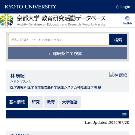
Login
検索
詳細条件で検索
林 康紀
ハヤシ ヤスノリ
医学研究科 医学専攻高次脳科学講座システム神経薬理学 教授
基本情報
研究
教育
大学運営
list
Last Updated :2026/07/28