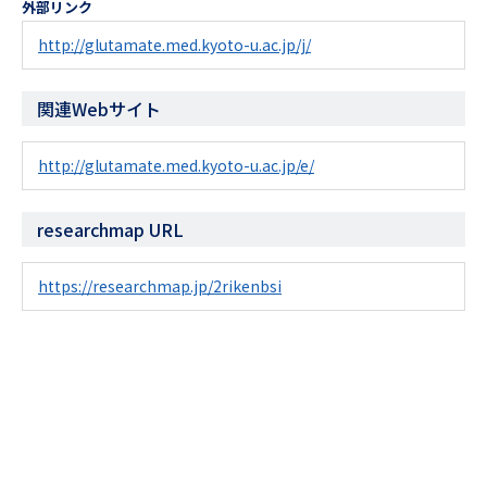
外部リンク
http://glutamate.med.kyoto-u.ac.jp/j/
関連Webサイト
http://glutamate.med.kyoto-u.ac.jp/e/
researchmap URL
https://researchmap.jp/2rikenbsi